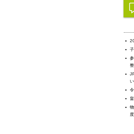
2
い
畠