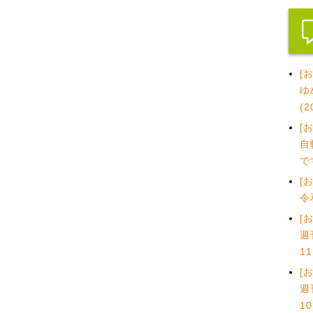
[
ゆ
(
[
自
で
[
令
[
週
1
[
週
1