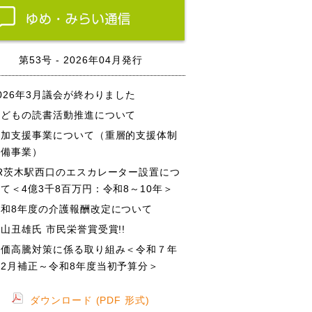
第53号 - 2026年04月発行
026年3月議会が終わりました
子どもの読書活動推進について
参加支援事業について（重層的支援体制
整備事業）
JR茨木駅西口のエスカレーター設置につ
て＜4億3千8百万円：令和8～10年＞
令和8年度の介護報酬改定について
山丑雄氏 市民栄誉賞受賞!!
物価高騰対策に係る取り組み＜令和７年
度2月補正～令和8年度当初予算分＞
ダウンロード (PDF 形式)