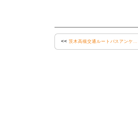
<<
茨木高槻交通ルートバスアンケ…