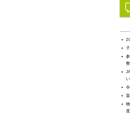
2
い
畠