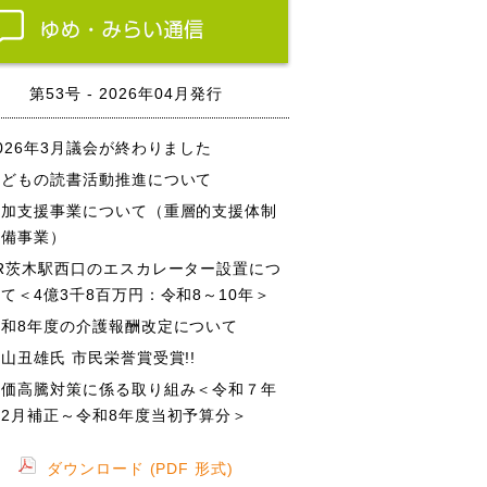
第53号 - 2026年04月発行
026年3月議会が終わりました
子どもの読書活動推進について
参加支援事業について（重層的支援体制
整備事業）
JR茨木駅西口のエスカレーター設置につ
て＜4億3千8百万円：令和8～10年＞
令和8年度の介護報酬改定について
山丑雄氏 市民栄誉賞受賞!!
物価高騰対策に係る取り組み＜令和７年
度2月補正～令和8年度当初予算分＞
ダウンロード (PDF 形式)