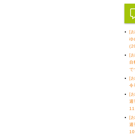
[
ゆ
(
[
自
で
[
令
[
週
1
[
週
1