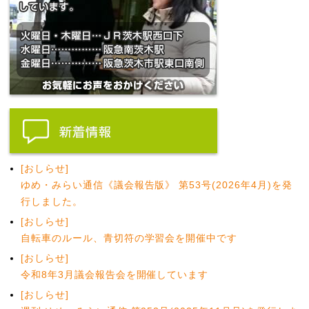
[おしらせ]
ゆめ・みらい通信《議会報告版》 第53号(2026年4月)を発
行しました。
[おしらせ]
自転車のルール、青切符の学習会を開催中です
[おしらせ]
令和8年3月議会報告会を開催しています
[おしらせ]