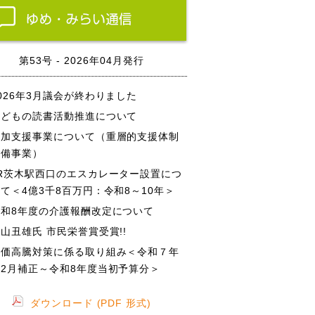
第53号 - 2026年04月発行
026年3月議会が終わりました
子どもの読書活動推進について
参加支援事業について（重層的支援体制
整備事業）
JR茨木駅西口のエスカレーター設置につ
て＜4億3千8百万円：令和8～10年＞
令和8年度の介護報酬改定について
山丑雄氏 市民栄誉賞受賞!!
物価高騰対策に係る取り組み＜令和７年
度2月補正～令和8年度当初予算分＞
ダウンロード (PDF 形式)