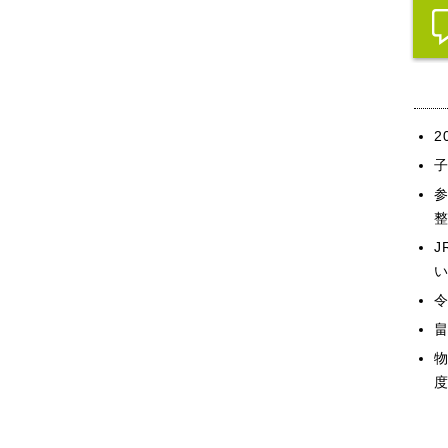
2
い
畠