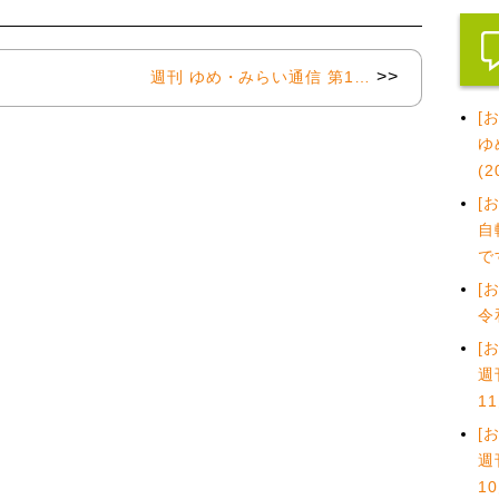
>>
週刊 ゆめ・みらい通信 第1…
[
ゆ
(
[
自
で
[
令
[
週
1
[
週
1