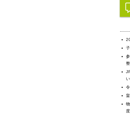
2
い
畠