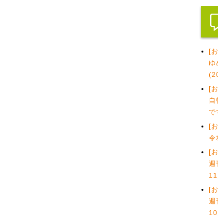
[
ゆ
(
[
自
で
[
令
[
週
1
[
週
1