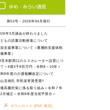
第53号 - 2026年04月発行
026年3月議会が終わりました
子どもの読書活動推進について
参加支援事業について（重層的支援体制
整備事業）
JR茨木駅西口のエスカレーター設置につ
て＜4億3千8百万円：令和8～10年＞
令和8年度の介護報酬改定について
山丑雄氏 市民栄誉賞受賞!!
物価高騰対策に係る取り組み＜令和７年
度2月補正～令和8年度当初予算分＞
ダウンロード (PDF 形式)