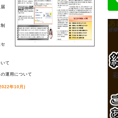
生届
体制
祉セ
ついて
導の運用について
022年10月)