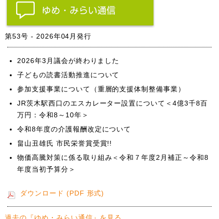
第53号 - 2026年04月発行
2026年3月議会が終わりました
子どもの読書活動推進について
参加支援事業について（重層的支援体制整備事業）
JR茨木駅西口のエスカレーター設置について＜4億3千8百
万円：令和8～10年＞
令和8年度の介護報酬改定について
畠山丑雄氏 市民栄誉賞受賞!!
物価高騰対策に係る取り組み＜令和７年度2月補正～令和8
年度当初予算分＞
ダウンロード (PDF 形式)
過去の『ゆめ・みらい通信』を見る